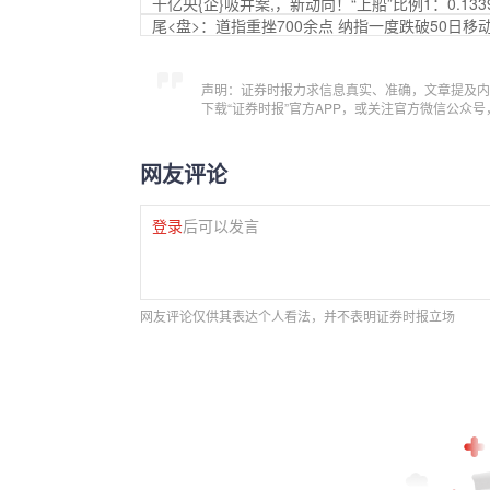
千亿央{企}吸并案,，新动向！“上船”比例1：0.133
尾<盘>：道指重挫700余点 纳指一度跌破50日移
声明：证券时报力求信息真实、准确，文章提及内
下载“证券时报”官方APP，或关注官方微信公众
网友评论
登录
后可以发言
网友评论仅供其表达个人看法，并不表明证券时报立场