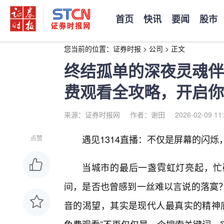
首页
快讯
要闻
股市
您当前的位置：
证券时报
>
公司
>
正文
终结孤单的深夜灵魂伴
费观看全攻略，开启你
来源：证券时报网
作者：谢田
2026-02-09 11
遇见1314直播：不仅是屏幕的闪
点赞
当城市的最后一盏霓虹灯亮起，忙
间，是否也曾感到一丝难以言说的落寞
音的渴望，其实是现代人最真实的精神底