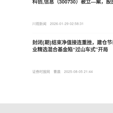
科创,信息（300730）被立—案，
川观新闻
2026-01-29 02:58:31
封闭{期}结束净值接连重挫，建仓
业精选混合基金陷“过山车式”开局
证券时报网
曹晨
2025-08-05 21:44