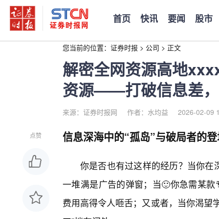
首页
快讯
要闻
股市
您当前的位置：
证券时报
>
公司
>
正文
解密全网资源高地xxx
资源——打破信息差，
来源：证券时报网
作者：水均益
2026-02-09 
信息深海中的“孤岛”与破局者的登
点赞
你是否也有过这样的经历？当你在深
一堆满是广告的弹窗；当🙂你急需某款
费用高得令人咂舌；又或者，当你渴望学