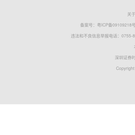
关
备案号：
粤ICP备09109218
违法和不良信息举报电话：0755-83
深圳证券
Copyright