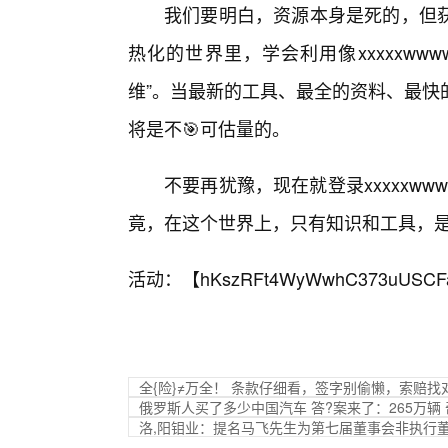
我们要明白，资源本身是死的，但
热化的世界里，学会利用像xxxxxw
维”。当最新的工具、最全的资料、最快
将是不🎯可估量的。
不要再犹豫，现在就登录xxxxxw
竟，在这个世界上，只有知识和工具，
活动：【
hKszRFt4WyWwhC373uUSCF
全{险}≠万全！ 条款仔细看，签字别偷懒，索赔找
俄罗斯人买了多少中国汽车 答?案来了：265万辆
洛,阳钼业：提名马飞先生为第七届董事会非执行